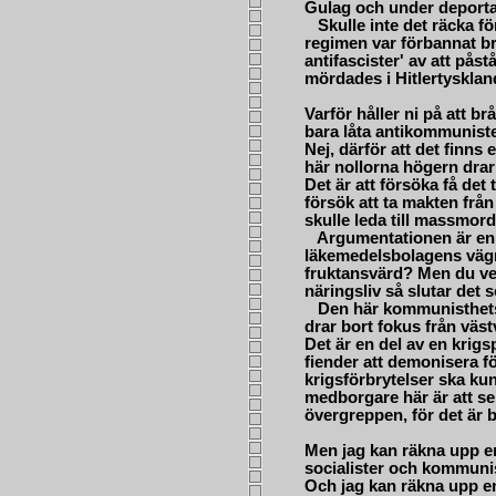
Gulag och under deportat
Skulle inte det räcka för
regimen var förbannat bru
antifascister' av att påst
mördades i Hitlertyskla
Varför håller ni på att br
bara låta antikommuniste
Nej, därför att det finns 
här nollorna högern dra
Det är att försöka få det ti
försök att ta makten frå
skulle leda till massmord
Argumentationen är enke
läkemedelsbolagens vägr
fruktansvärd? Men du vet j
näringsliv så slutar det 
Den här kommunisthets
drar bort fokus från väst
Det är en del av en krigs
fiender att demonisera f
krigsförbrytelser ska ku
medborgare här är att se t
övergreppen, för det är b
Men jag kan räkna upp en
socialister och kommuni
Och jag kan räkna upp en