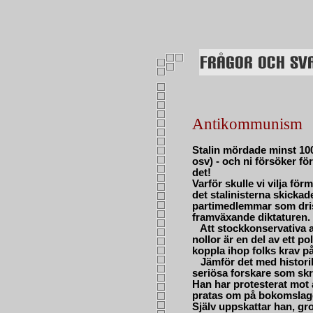
Antikommunism
Stalin mördade minst 100 
osv) - och ni försöker fö
det!
Varför skulle vi vilja fö
det stalinisterna skickade
partimedlemmar som drista
framväxande diktaturen.
Att stockkonservativa a
nollor är en del av ett po
koppla ihop folks krav p
Jämför det med historik
seriösa forskare som sk
Han har protesterat mot 
pratas om på bokomslaget 
Själv uppskattar han, gro