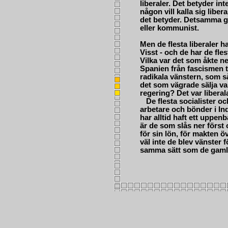
liberaler. Det betyder int
någon vill kalla sig liber
det betyder. Detsamma gäl
eller kommunist.
Men de flesta liberaler h
Visst - och de har de fle
Vilka var det som åkte ne
Spanien från fascismen ti
radikala vänstern, som s
det som vägrade sälja va
regering? Det var liberala
De flesta socialister oc
arbetare och bönder i Ind
har alltid haft ett uppen
är de som slås ner först 
för sin lön, för makten öv
väl inte de blev vänster 
samma sätt som de gam